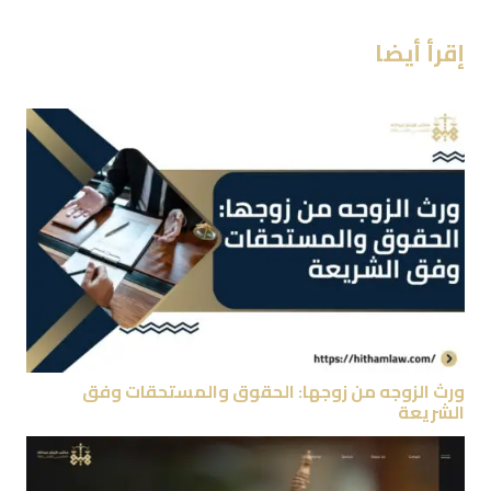
إقرأ أيضا
ورث الزوجه من زوجها: الحقوق والمستحقات وفق
الشريعة