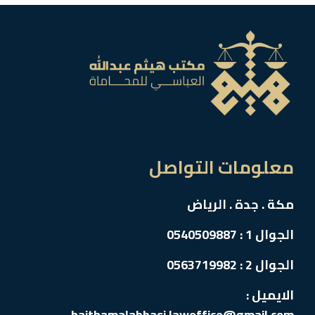
معلومات التواصل
مكة . جدة . الرياض
الجوال 1 : 0540509887
الجوال 2 : 0563719982
الايميل :
haithamalabbasi.lawoffice@gmail.com