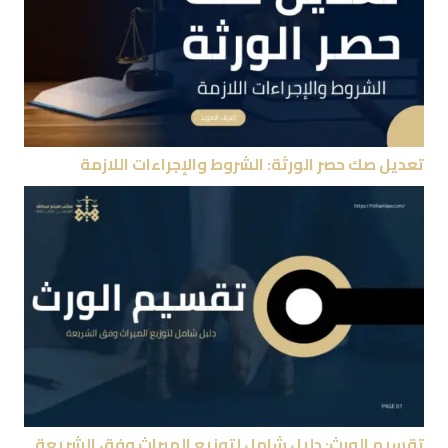
تعديل صك حصر الورثة: الشروط والإجراءات اللازمة
تقسيم الورث: دليل شامل لتوزيع الميراث وفق الشريعة