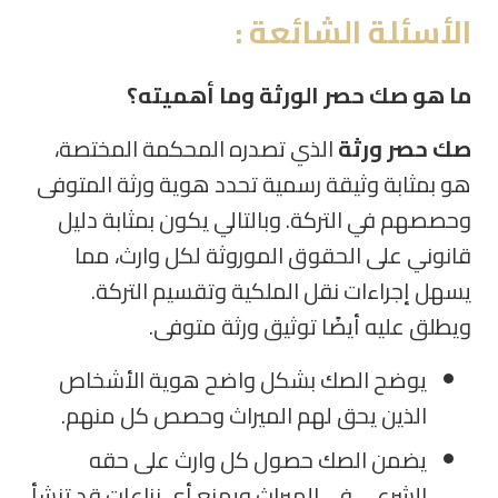
الأسئلة
الشائعة :
ما هو صك حصر الورثة وما أهميته؟
صك حصر ورثة
الذي تصدره المحكمة المختصة،
هو بمثابة وثيقة رسمية تحدد هوية ورثة المتوفى
وحصصهم في التركة. وبالتالي يكون بمثابة دليل
قانوني على الحقوق الموروثة لكل وارث، مما
يسهل إجراءات نقل الملكية وتقسيم التركة.
ويطلق عليه أيضًا توثيق ورثة متوفى.
يوضح الصك بشكل واضح هوية الأشخاص
الذين يحق لهم الميراث وحصص كل منهم
.
يضمن الصك حصول كل وارث على حقه
الشرعي في الميراث ويمنع أي نزاعات قد تنشأ