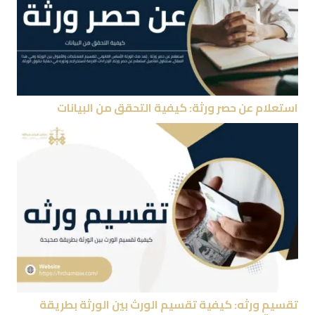
استعلام عن حصر ورثة: كيفية التحقق من البيانات
تقسيم ورثه: كيفية تقسيم الورث بين الورثة بطريقة