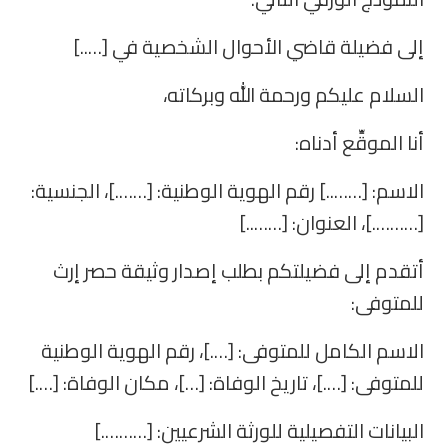
إلى فضيلة قاضي الأحوال الشخصية في […..]
السلام عليكم ورحمة الله وبركاته،
أنا الموقِّع أدناه:
الاسم: [……..] رقم الهوية الوطنية: […….]، الجنسية:
[……….]، العنوان: [……..]
أتقدم إلى فضيلتكم بطلب إصدار وثيقة حصر إرث
للمتوفى:
الاسم الكامل للمتوفى: [….]، رقم الهوية الوطنية
للمتوفى: [….]، تاريخ الوفاة: […]، مكان الوفاة: [….]
البيانات التفصيلية للورثة الشرعيين: [……….]