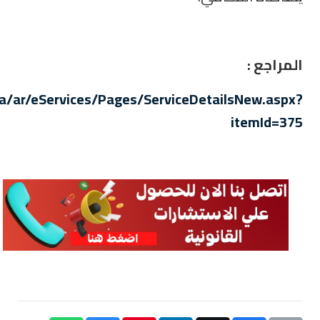
المراجع :
a/ar/eServices/Pages/ServiceDetailsNew.aspx?
itemId=375