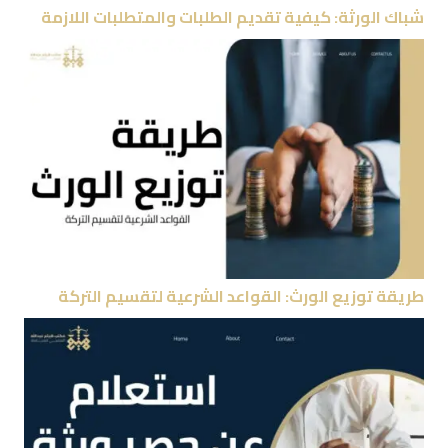
شباك الورثة: كيفية تقديم الطلبات والمتطلبات اللازمة
طريقة توزيع الورث: القواعد الشرعية لتقسيم التركة