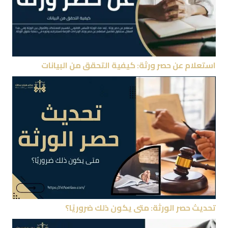
استعلام عن حصر ورثة: كيفية التحقق من البيانات
تحديث حصر الورثة: متى يكون ذلك ضروريًا؟