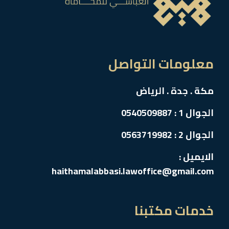
معلومات التواصل
مكة . جدة . الرياض
الجوال 1 : 0540509887
الجوال 2 : 0563719982
الايميل :
haithamalabbasi.lawoffice@gmail.com
خدمات مكتبنا